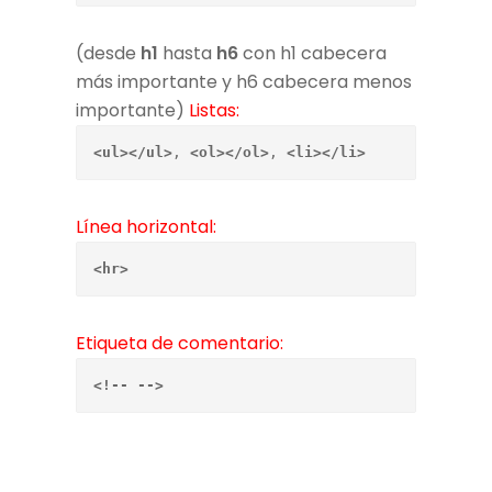
(desde
h1
hasta
h6
con h1 cabecera
más importante y h6 cabecera menos
importante)
Listas:
<ul></ul>
, 
<ol></ol>
, 
<li></li>
Línea horizontal:
<hr>
Etiqueta de comentario:
<!-- -->