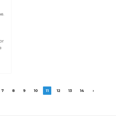
ne.
or
a
7
8
9
10
11
12
13
14
›