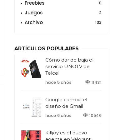
Freebies
0
Juegos
2
Archivo
132
ARTÍCULOS POPULARES
Cómo dar de baja el
servicio UNOTV de
Telcel
hace 5 años
11431
Google cambia el
diseño de Gmail
hace 6 años
10546
Killjoy es el nuevo
agente en Valorant: